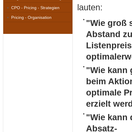
lauten:
CPO - Pricing - Strategien
Pricing - Organisation
"Wie groß s
Abstand z
Listenpreis
optimalerw
"Wie kann 
beim Aktio
optimale Pr
erzielt wer
"Wie kann d
Absatz-