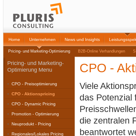
Home
Unternehmen
News und Insights
Leistungsspe
Pricing- und Marketing-Optimierung
B2B-Online Verhandlungen
S
Pricing-
und Marketing-
CPO - Akt
Optimierung Menu
Viele Aktionsp
CPO - Preisoptimierung
CPO - Aktionspricing
das Potenzial 
CPO - Dynamic Pricing
Preisschwellen
Promotion - Optimierung
die zentralen 
Neuprodukt - Pricing
beantwortet w
Regionales/Lokales Pricing